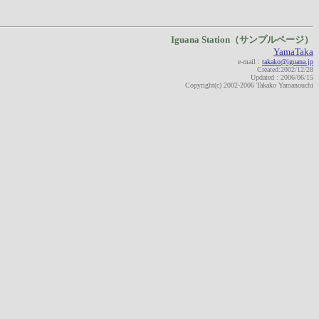
Iguana Station（サンプルページ）
YamaTaka
e-mail :
takako@iguana.jp
Created:2002/12/28
Updated : 2006/06/15
Copyright(c) 2002-2006 Takako Yamanouchi